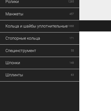
Ролики
1265
Манжеты
457
Кольца и шайбы уплотнительные
1668
Стопорные кольца
171
Специнструмент
55
Шпонки
149
Шплинты
63