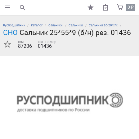
0
₽
поиск по каталогу
Русподшипник
Каталог
Сальники
Сальники
Сальники 20-29*х*х
CHO
Сальник 25*55*9 (б/н) рез. 01436
код
кат. номер
87206
01436