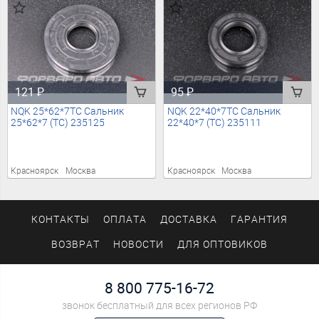
121
₽
95
₽
NQK 25*62*7TC Сальник
NQK 22*40*7TC Сальник
25*62*7 (TC) 235125
22*40*7 (TC) 235111
Красноярск
Москва
Красноярск
Москва
КОНТАКТЫ
ОПЛАТА
ДОСТАВКА
ГАРАНТИЯ
ВОЗВРАТ
НОВОСТИ
ДЛЯ ОПТОВИКОВ
8 800 775-16-72
звонок бесплатный для всех регионов РФ