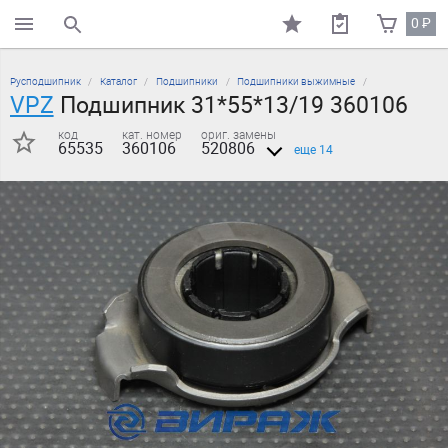
0
₽
поиск по каталогу
Русподшипник
Каталог
Подшипники
Подшипники выжимные
VPZ
Подшипник 31*55*13/19 360106
код
кат. номер
ориг. замены
65535
360106
520806
еще 14