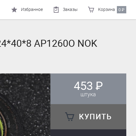
Избранное
Заказы
Корзина
0
₽
24*40*8 AP1260O NOK
453
₽
штука
КУПИТЬ