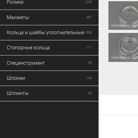
Ролики
1265
Манжеты
457
Кольца и шайбы уплотнительные
1668
Стопорные кольца
171
Специнструмент
55
Шпонки
149
Шплинты
63