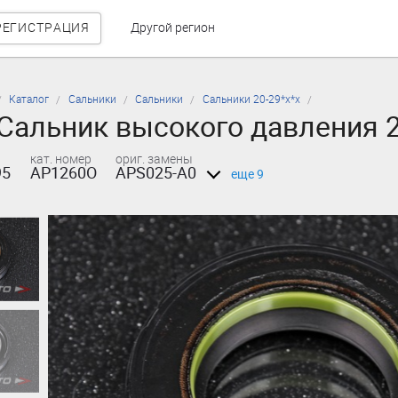
РЕГИСТРАЦИЯ
Другой регион
Каталог
Сальники
Сальники
Сальники 20-29*х*х
Сальник высокого давления 
кат. номер
ориг. замены
95
AP1260O
APS025-A0
еще 9