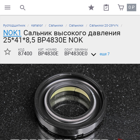
0
₽
поиск по каталогу
Русподшипник
Каталог
Сальники
Сальники
Сальники 20-29*х*х
NOK1
Сальник высокого давления
25*41*8,5 BP4830E NOK
код
кат. номер
ориг. замены
87400
BP4830E
BP4830E0
еще 7