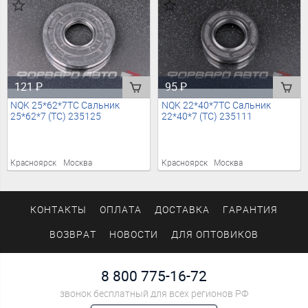
121
₽
95
₽
NQK 25*62*7TC Сальник
NQK 22*40*7TC Сальник
25*62*7 (TC) 235125
22*40*7 (TC) 235111
Красноярск
Москва
Красноярск
Москва
КОНТАКТЫ
ОПЛАТА
ДОСТАВКА
ГАРАНТИЯ
ВОЗВРАТ
НОВОСТИ
ДЛЯ ОПТОВИКОВ
8 800 775-16-72
звонок бесплатный для всех регионов РФ