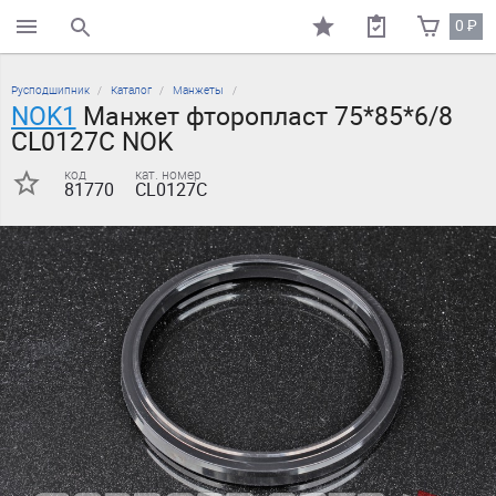
0
₽
поиск по каталогу
Русподшипник
Каталог
Манжеты
NOK1
Манжет фторопласт 75*85*6/8
CL0127C NOK
код
кат. номер
81770
CL0127C