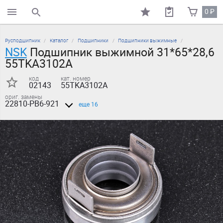
0
₽
поиск по каталогу
Русподшипник
Каталог
Подшипники
Подшипники выжимные
NSK
Подшипник выжимной 31*65*28,6
55TKA3102A
код
кат. номер
02143
55TKA3102A
ориг. замены
22810-PB6-921
еще 16