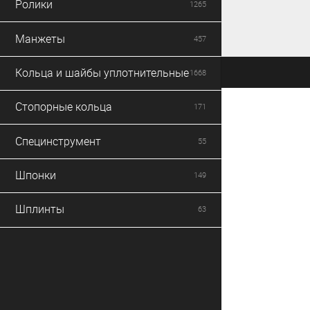
Ролики
1265
Манжеты
457
Кольца и шайбы уплотнительные
1668
Стопорные кольца
171
Специнструмент
55
Шпонки
149
Шплинты
63