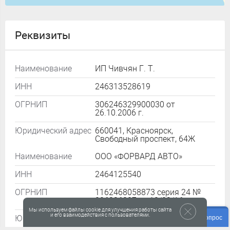
Реквизиты
Наименование
ИП Чивчян Г. Т.
ИНН
246313528619
ОГРНИП
306246329900030 от
26.10.2006 г.
Юридический адрес
660041, Красноярск,
Свободный проспект, 64Ж
Наименование
ООО «ФОРВАРД АВТО»
ИНН
2464125540
ОГРНИП
1162468058873 серия 24 №
006326887 от 18/02/16
Мы используем файлы cookie для улучшения работы сайта
и его взаимодействия с пользователями.
Юридический адрес
660093, г. Красноярск, ул. им.
Задать вопрос
академика Вавилова, 1 «Г», стр.