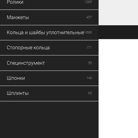
Ролики
1265
Манжеты
457
Кольца и шайбы уплотнительные
1668
Стопорные кольца
171
Специнструмент
55
Шпонки
149
Шплинты
63