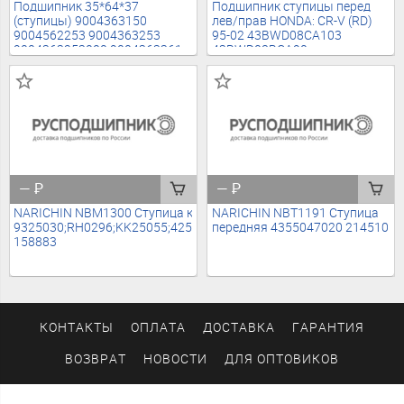
Подшипник 35*64*37
Подшипник ступицы перед
(ступицы) 9004363150
лев/прав HONDA: CR-V (RD)
9004562253 9004363253
95-02 43BWD08CA103
9004363253000 9004363361
43BWD08BCA90
9004363252 AU07042LLX
DAC4379W1CS57
AU07551LLL588 AU07281LL
AU09077LXLL588
AU07231LL AU07281LL
44300SR3A01 44300S04A02
3514634 WB356437 216119
44300S5A004 44300SR3A02
01463SM4A00 44300S04A02
WB1123 4106640 PBK3246
4030025SX 193397
—
₽
—
₽
NARICHIN NBM1300 Ступица колеса
NARICHIN NBT1191 Ступица
9325030;RH0296;KK25055;425055;MW31507;PBK4031H;VKBA7663
передняя 4355047020 214510
158883
КОНТАКТЫ
ОПЛАТА
ДОСТАВКА
ГАРАНТИЯ
ВОЗВРАТ
НОВОСТИ
ДЛЯ ОПТОВИКОВ