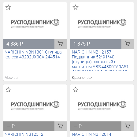
HW28034RL WB1013
HW28034RR WB1014
4328355SX 193395
4328244SX 193394
4 386
₽
1 875
₽
NARICHIN NBN1381 Ступица
NARICHIN NBH2157
колеса 43202JX00A 244514
Подшипник 52*91*40
(ступицы) закрытый с
магнитом ABS 44300TA0A51
44300TA0A62 44300TB0P61
44310TA0A60 44310TA0A61
Москва
Красноярск
44300TA0A61
AU10226LXLL588
DAC52910040M
AU10226LXLL588 143004
—
₽
—
₽
NARICHIN NBT2512
NARICHIN NBH2014