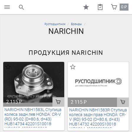
0
₽
поиск по каталогу
Русподшипник
Бренды
NARICHIN
ПРОДУКЦИЯ NARICHIN
2 115
₽
2 115
₽
NARICHIN NBH1583L Ступица
NARICHIN NBH1583R Ступица
колеса задн лев HONDA: CR-V
колеса задн прав HONDA: CR-
(RD) 95-02 (D=80.6, d=43)
V (RD) 95-02 (D=80.6, d=43)
HUB14734 42201S10018
HUB14732 42200S10018
WB1013 42201S10018
WB1014 42200S10018