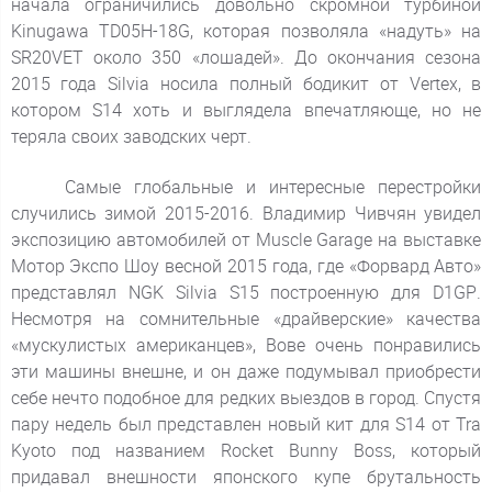
начала ограничились довольно скромной турбиной
Kinugawa TD05H-18G, которая позволяла «надуть» на
SR20VET около 350 «лошадей». До окончания сезона
2015 года Silvia носила полный бодикит от Vertex, в
котором S14 хоть и выглядела впечатляюще, но не
теряла своих заводских черт.
Самые глобальные и интересные перестройки
случились зимой 2015-2016. Владимир Чивчян увидел
экспозицию автомобилей от Muscle Garage на выставке
Мотор Экспо Шоу весной 2015 года, где «Форвард Авто»
представлял NGK Silvia S15 построенную для D1GP.
Несмотря на сомнительные «драйверские» качества
«мускулистых американцев», Вове очень понравились
эти машины внешне, и он даже подумывал приобрести
себе нечто подобное для редких выездов в город. Спустя
пару недель был представлен новый кит для S14 от Tra
Kyoto под названием Rocket Bunny Boss, который
придавал внешности японского купе брутальность