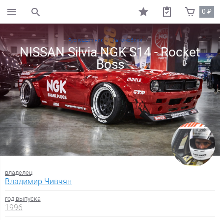
0
₽
поиск по каталогу
Русподшипник
Автомобили
NISSAN Silvia NGK S14 - Rocket
Boss
владелец
Владимир Чивчян
год выпуска
1996