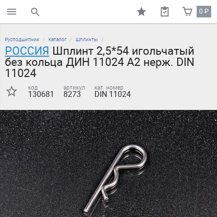
0
₽
поиск по каталогу
Русподшипник
Каталог
Шплинты
РОССИЯ
Шплинт 2,5*54 игольчатый
без кольца ДИН 11024 А2 нерж. DIN
11024
код
артикул
кат. номер
130681
8273
DIN 11024