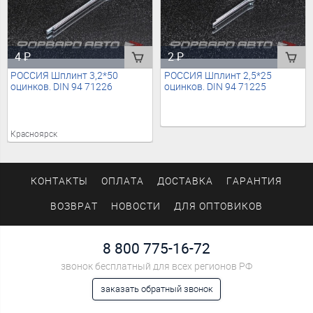
4
₽
2
₽
РОССИЯ Шплинт 3,2*50
РОССИЯ Шплинт 2,5*25
оцинков. DIN 94 71226
оцинков. DIN 94 71225
Красноярск
КОНТАКТЫ
ОПЛАТА
ДОСТАВКА
ГАРАНТИЯ
ВОЗВРАТ
НОВОСТИ
ДЛЯ ОПТОВИКОВ
8 800 775-16-72
звонок бесплатный для всех регионов РФ
заказать обратный звонок