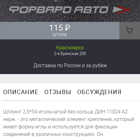
115
₽
штука
Красноярск
2-я Брянская 20К
Доставка
по России
и за рубеж
ОПИСАНИЕ
ОТЗЫВЫ
ОБСУЖДЕНИЯ
Шплинт 2,5*54 игольчатый без кольца ДИН 11024 А2
нерж. - это металлический элемент крепления, который
имеет форму иглы и используется для фиксации
соединений в различных конструкциях. Он