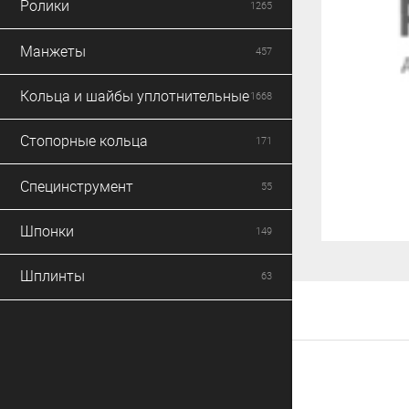
Ролики
1265
Манжеты
457
Кольца и шайбы уплотнительные
1668
Стопорные кольца
171
Специнструмент
55
Шпонки
149
Шплинты
63