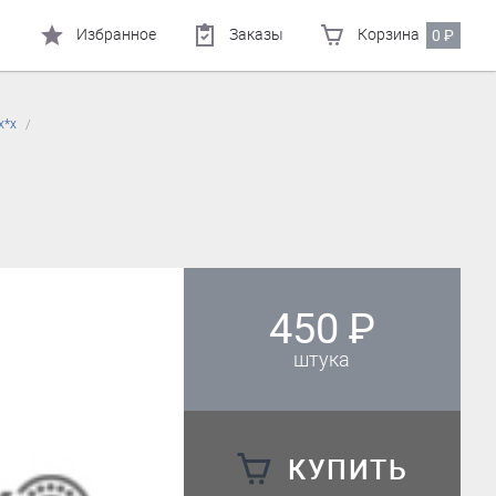
Избранное
Заказы
Корзина
0
₽
х*х
450
₽
штука
КУПИТЬ