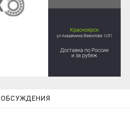
Красноярск
ул Академика Вавилова 1с51
Доставка
по России
и за рубеж
ОБСУЖДЕНИЯ