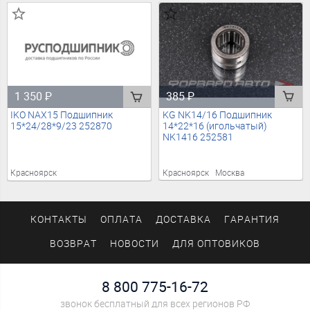
385
₽
1 350
₽
KG NK14/16 Подшипник
IKO NAX15 Подшипник
14*22*16 (игольчатый)
15*24/28*9/23 252870
NK1416 252581
Красноярск
Москва
Красноярск
КОНТАКТЫ
ОПЛАТА
ДОСТАВКА
ГАРАНТИЯ
ВОЗВРАТ
НОВОСТИ
ДЛЯ ОПТОВИКОВ
8 800 775-16-72
звонок бесплатный для всех регионов РФ