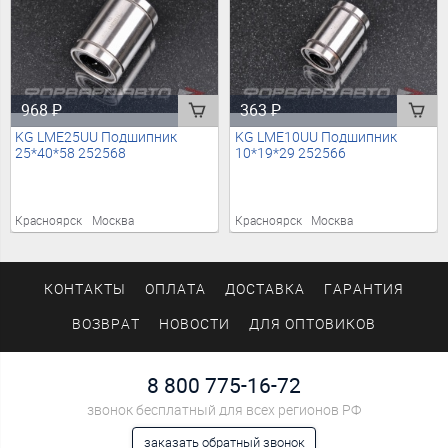
968
₽
363
₽
KG LME25UU Подшипник
KG LME10UU Подшипник
25*40*58 252568
10*19*29 252566
Красноярск
Москва
Красноярск
Москва
КОНТАКТЫ
ОПЛАТА
ДОСТАВКА
ГАРАНТИЯ
ВОЗВРАТ
НОВОСТИ
ДЛЯ ОПТОВИКОВ
8 800 775-16-72
звонок бесплатный для всех регионов РФ
заказать обратный звонок