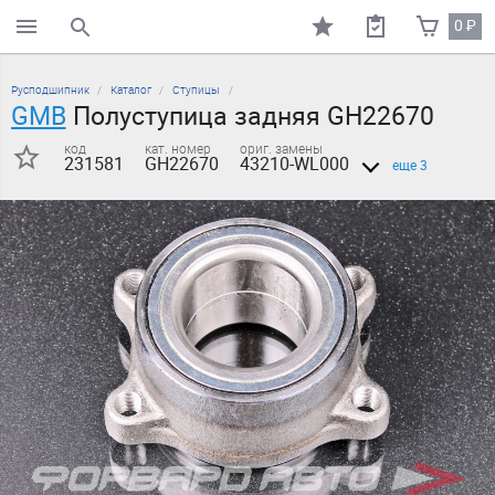
0
₽
поиск по каталогу
Русподшипник
Каталог
Ступицы
GMB
Полуступица задняя GH22670
код
кат. номер
ориг. замены
231581
GH22670
43210-WL000
еще 3