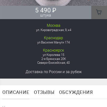
5 490
₽
штука
Москва
ул. Кировоградская, 9, к4
Краснодар
ул Василия Мачуги 174
Красноярск
ул Королева 15
2-я Брянская 20К
Северо-Енисейская, 40
Доставка
по России
и за рубеж
ОПИСАНИЕ
ОТЗЫВЫ
ОБСУЖДЕНИЯ