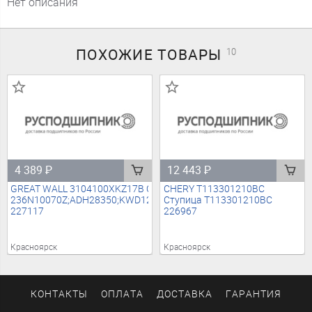
Нет описания
ПОХОЖИЕ
ТОВАРЫ
10
4 389
₽
12 443
₽
GREAT WALL 3104100XKZ17B Ступица (без шпилек)
CHERY T113301210BC
236N10070Z;ADH28350;KWD1227;29SKV236;1637971280;16819627
Ступица T113301210BC
227117
226967
Красноярск
Красноярск
КОНТАКТЫ
ОПЛАТА
ДОСТАВКА
ГАРАНТИЯ