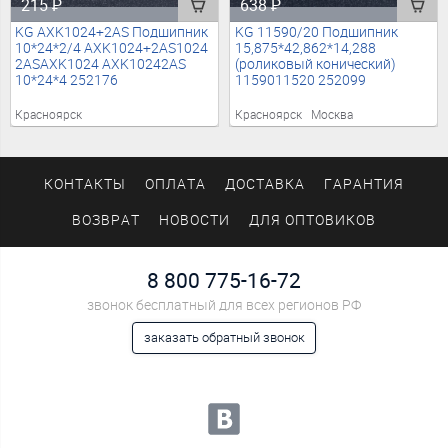
215
₽
638
₽
KG AXK1024+2AS Подшипник
KG 11590/20 Подшипник
10*24*2/4 AXK1024+2AS1024
15,875*42,862*14,288
2ASAXK1024 AXK10242AS
(роликовый конический)
10*24*4 252176
1159011520 252099
Красноярск
Красноярск
Москва
КОНТАКТЫ
ОПЛАТА
ДОСТАВКА
ГАРАНТИЯ
ВОЗВРАТ
НОВОСТИ
ДЛЯ ОПТОВИКОВ
8 800 775-16-72
звонок бесплатный для всех регионов РФ
заказать обратный звонок
Мы в социальных сетях