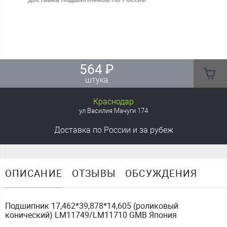
564
₽
штука
Краснодар
ул Василия Мачуги 174
Доставка
по России
и за рубеж
ОПИСАНИЕ
ОТЗЫВЫ
ОБСУЖДЕНИЯ
Подшипник 17,462*39,878*14,605 (роликовый
конический) LM11749/LM11710 GMB Япония