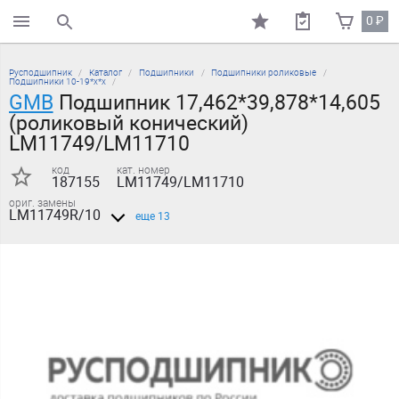
0
₽
поиск по каталогу
Русподшипник
Каталог
Подшипники
Подшипники роликовые
Подшипники 10-19*х*х
GMB
Подшипник 17,462*39,878*14,605
(роликовый конический)
LM11749/LM11710
код
кат. номер
187155
LM11749/LM11710
ориг. замены
LM11749R/10
еще 13