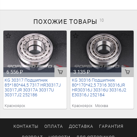
ПОХОЖИЕ
ТОВАРЫ
10
6 556
₽
3 135
₽
KG 30317 Подшипник
KG 30316 Подшипник
85*180*44,5 7317 HR30317J
80*170*42,5 7316 30316JR
30317JR 30317A 30317U
HR30316J 30316U 30316J2
30317J2 252186
E30316J 252184
Красноярск
Красноярск
Москва
КОНТАКТЫ
ОПЛАТА
ДОСТАВКА
ГАРАНТИЯ