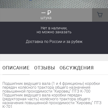
—
₽
штука
Нет в наличии,
но можно заказать
Доставка
по России
и за рубеж
ОПИСАНИЕ
ОТЗЫВЫ
ОБСУЖДЕНИЯ
Подшипник ведущего вала (1 и 4 фрикционы) коробки
передач колёсного трактора общего назначения
повышенной проходимости "Кировец" ПТЗ K-700
Подшипник ведущего вала коробки передач
(редукторная часть) колёсного трактора общего
назначения повышенной проходимости "Кировец" ПТЗ
К-701