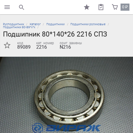
0
₽
поиск по каталогу
Русподшипник
Каталог
Подшипники
Подшипники роликовые
Подшипники 80-89*х*х
Подшипник 80*140*26 2216 СПЗ
код
кат. номер
ориг. замены
89089
2216
N216