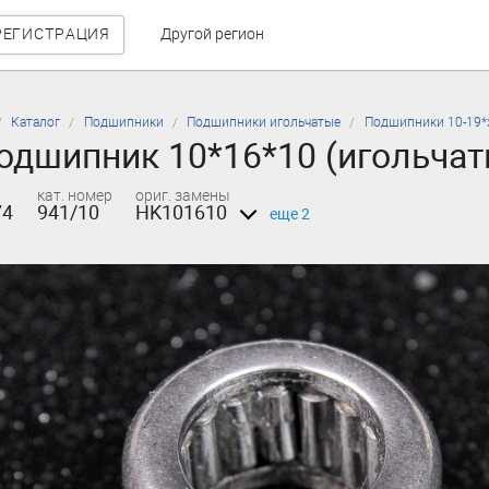
РЕГИСТРАЦИЯ
Другой регион
Каталог
Подшипники
Подшипники игольчатые
Подшипники 10-19*
дшипник 10*16*10 (игольчат
кат. номер
ориг. замены
74
941/10
HK101610
еще 2