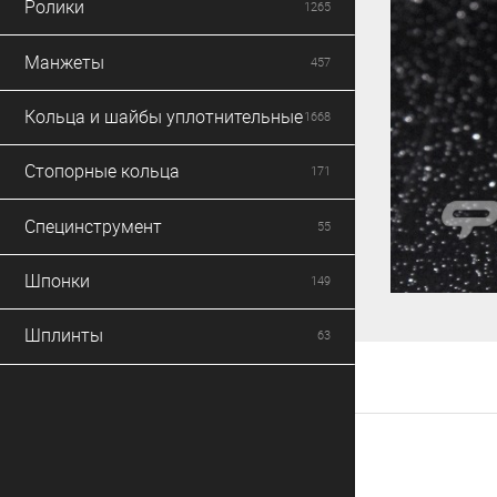
Ролики
1265
Манжеты
457
Кольца и шайбы уплотнительные
1668
Стопорные кольца
171
Специнструмент
55
Шпонки
149
Шплинты
63