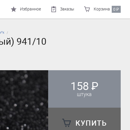
Избранное
Заказы
Корзина
0
₽
х*х
ый) 941/10
158
₽
штука
КУПИТЬ