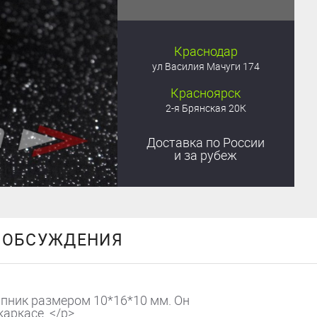
Краснодар
ул Василия Мачуги 174
Красноярск
2-я Брянская 20К
Доставка
по России
и за рубеж
ОБСУЖДЕНИЯ
ипник размером 10*16*10 мм. Он
аркасе. </p>