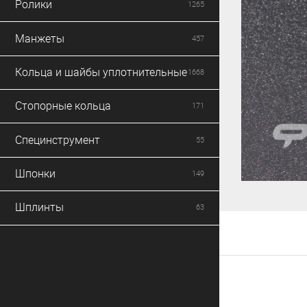
Ролики
1265
Манжеты
457
Кольца и шайбы уплотнительные
1668
Стопорные кольца
171
Специнструмент
55
Шпонки
149
Шплинты
63