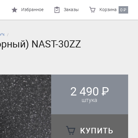
Избранное
Заказы
Корзина
0
₽
х*х
орный) NAST-30ZZ
2 490
₽
штука
КУПИТЬ