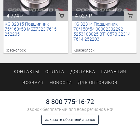
4 774
₽
4 527
₽
KG 32315 Подшипник
KG 32314 Подшипник
75*160*58 МSZ7323 7615
70*150*54 00002302292
252205
5253103025 ВТ10573 32314
7614 252203
Красноярск
Красноярск
КОНТАКТЫ
ОПЛАТА
ДОСТАВКА
ГАРАНТИЯ
ВОЗВРАТ
НОВОСТИ
ДЛЯ ОПТОВИКОВ
8 800 775-16-72
звонок бесплатный для всех регионов РФ
заказать обратный звонок
Мы в социальных сетях