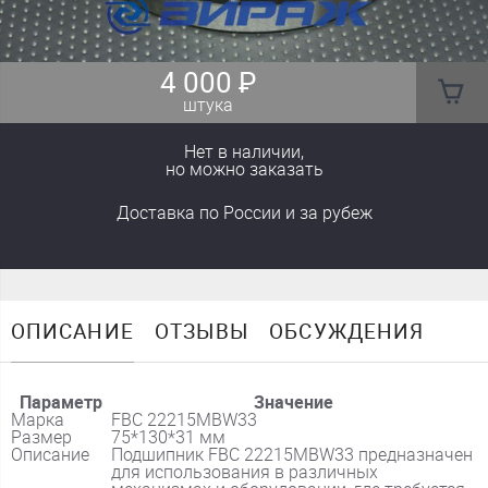
4 000
₽
штука
Нет в наличии,
но можно заказать
Доставка
по России
и за рубеж
ОПИСАНИЕ
ОТЗЫВЫ
ОБСУЖДЕНИЯ
Параметр
Значение
Марка
FBC 22215MBW33
Размер
75*130*31 мм
Описание
Подшипник FBC 22215MBW33 предназначен
для использования в различных