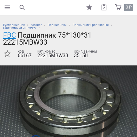
0
₽
поиск по каталогу
Русподшипник
Каталог
Подшипники
Подшипники роликовые
Подшипники 70-79*х*х
FBC
Подшипник 75*130*31
22215MBW33
код
кат. номер
ориг. замены
66167
22215MBW33
3515Н