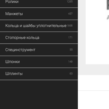
Ролики
1265
Манжеты
457
Кольца и шайбы уплотнительные
1668
Стопорные кольца
171
Специнструмент
55
Шпонки
149
Шплинты
63