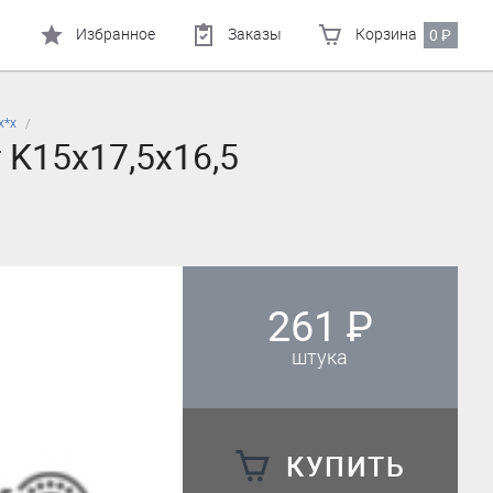
Избранное
Заказы
Корзина
0
₽
х*х
 K15x17,5x16,5
261
₽
штука
КУПИТЬ