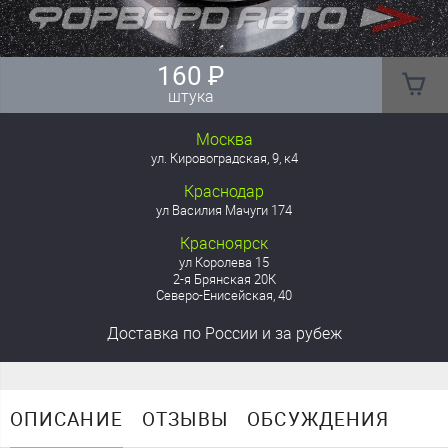
160
₽
штука
Москва
ул. Кировоградская, 9, к4
Краснодар
ул Василия Мачуги 174
Красноярск
ул Королева 15
2-я Брянская 20К
Северо-Енисейская, 40
Доставка
по России
и за рубеж
ОПИСАНИЕ
ОТЗЫВЫ
ОБСУЖДЕНИЯ