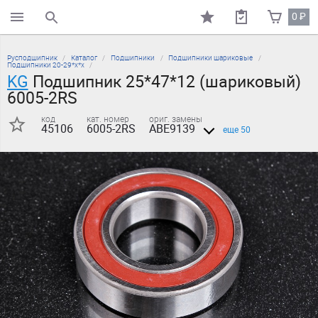
0
₽
поиск по каталогу
Русподшипник
Каталог
Подшипники
Подшипники шариковые
Подшипники 20-29*х*х
KG
Подшипник 25*47*12 (шариковый)
6005-2RS
код
кат. номер
ориг. замены
45106
6005-2RS
ABE9139
еще 50