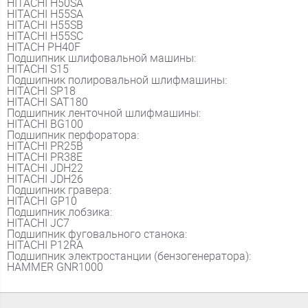
HITACHI H50SA
HITACHI H55SA
HITACHI H55SB
HITACHI H55SC
HITACH PH40F
Подшипник шлифовальной машины:
HITACHI S15
Подшипник полировальной шлифмашины:
HITACHI SP18
HITACHI SAT180
Подшипник ленточной шлифмашины:
HITACHI BG100
Подшипник перфоратора:
HITACHI PR25B
HITACHI PR38E
HITACHI JDH22
HITACHI JDH26
Подшипник гравера:
HITACHI GP10
Подшипник лобзика:
HITACHI JC7
Подшипник фуговального станока:
HITACHI P12RA
Подшипник электростанции (бензогенератора):
HAMMER GNR1000