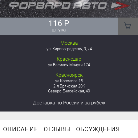
116
₽
штука
Москва
ул. Кировоградская, 9, к4
Краснодар
ул Василия Мачуги 174
Красноярск
ул Королева 15
2-я Брянская 20К
Северо-Енисейская, 40
Доставка
по России
и за рубеж
ОПИСАНИЕ
ОТЗЫВЫ
ОБСУЖДЕНИЯ