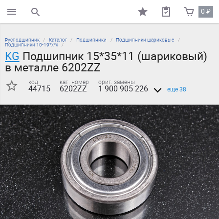
0
₽
поиск по каталогу
Русподшипник
Каталог
Подшипники
Подшипники шариковые
Подшипники 10-19*х*х
KG
Подшипник 15*35*11 (шариковый)
в металле 6202ZZ
код
кат. номер
ориг. замены
44715
6202ZZ
1 900 905 226
еще 38