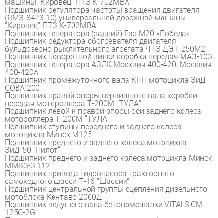
машины "Кировец" ПТЗ К-702МВА
Подшипник регулятора частоты вращения двигателя
(ЯМЗ-8423.10) универсальной дорожной машины
"Кировец" ПТЗ К-702МВА
Подшипник генератора (задний) Газ М20 «Победа»
Подшипник редуктора обогревателя двигателя
бульдозерно-рыхлительного агрегата ЧТЗ ДЭТ-250М2
Подшипник поворотной вилки коробки передач МАЗ-103
Подшипник генератора АЗЛК Москвич 400-420, Москвич
400-420А
Подшипник промежуточного вала КПП мотоцикла ЗиД
СОВА 200
Подшипник правой опоры первишного вала коробки
передач мотороллера Т-200М "ТУЛА"
Подшипник левой и правой опоры оси заднего колеса
мотороллера Т-200М "ТУЛА"
Подшипник ступицы переднего и заднего колеса
мотоцикла Минск М125
Подшипник преднего и заднего колеса мотоцикла
ЗиД-50 "Пилот"
Подшипник преднего и заднего колеса мотоцикла Минск
ММВЗ-3.112
Подшипник привода гидронасоса тракторного
самоходного шасси Т-16 "Шассик"
Подшипник центральной группы сцепления дизельного
мотоблока Кентавр 2060Д
Подшипник ведушего вала бетономешалки VITALS CM
125C-2G