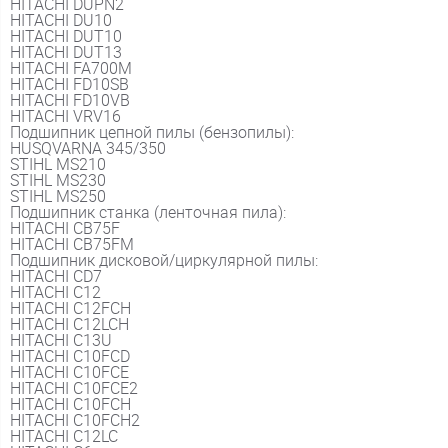
HITACHI DUPN2
HITACHI DU10
HITACHI DUT10
HITACHI DUT13
HITACHI FA700M
HITACHI FD10SB
HITACHI FD10VB
HITACHI VRV16
Подшипник цепной пилы (бензопилы):
HUSQVARNA 345/350
STIHL MS210
STIHL MS230
STIHL MS250
Подшипник станка (ленточная пила):
HITACHI CB75F
HITACHI CB75FM
Подшипник дисковой/циркулярной пилы:
HITACHI CD7
HITACHI C12
HITACHI C12FCH
HITACHI C12LCH
HITACHI C13U
HITACHI C10FCD
HITACHI C10FCE
HITACHI C10FCE2
HITACHI C10FCH
HITACHI C10FCH2
HITACHI C12LC