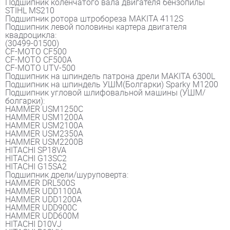
Подшипник коленчатого вала двигателя бензопилы
STIHL MS210
Подшипник ротора штробореза MAKITA 4112S
Подшипник левой половины картера двигателя
квадроцикла:
(30499-01500)
CF-MOTO CF500
CF-MOTO CF500A
CF-MOTO UTV-500
Подшипник на шпиндель патрона дрели MAKITA 6300L
Подшипник на шпиндель УШМ(Болгарки) Sparky M1200
Подшипник угловой шлифовальной машины (УШМ/
болгарки):
HAMMER USM1250C
HAMMER USM1200A
HAMMER USM2100A
HAMMER USM2350A
HAMMER USM2200B
HITACHI SP18VA
HITACHI G13SC2
HITACHI G15SA2
Подшипник дрели/шуруповерта:
HAMMER DRL500S
HAMMER UDD1100A
HAMMER UDD1200A
HAMMER UDD900C
HAMMER UDD600M
HITACHI D10VJ