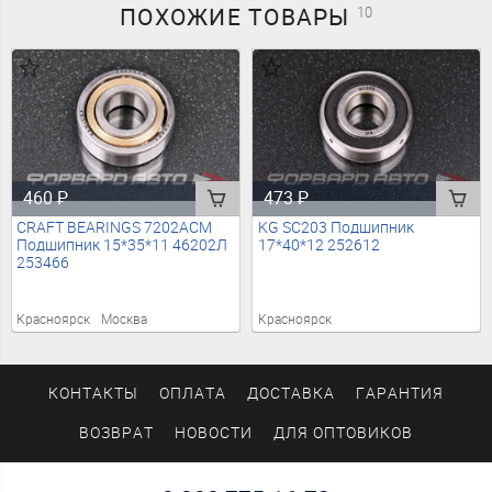
ПОХОЖИЕ
ТОВАРЫ
10
460
₽
473
₽
CRAFT BEARINGS 7202ACM
KG SC203 Подшипник
Подшипник 15*35*11 46202Л
17*40*12 252612
253466
Красноярск
Москва
Красноярск
КОНТАКТЫ
ОПЛАТА
ДОСТАВКА
ГАРАНТИЯ
ВОЗВРАТ
НОВОСТИ
ДЛЯ ОПТОВИКОВ