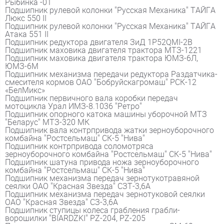
Рыбинка -01
Подшипник рулевой колонки "Русская Механика" ТАЙГА
Люкс 550 II
Подшипник рулевой колонки "Русская Механика" ТАЙГА
Атака 551 II
Подшипник редуктора двигателя ЗиД 1P52QMI-2B
Подшипник маховика двигателя трактора МТЗ-1221
Подшипник маховика двигателя трактора ЮМЗ-6Л,
ЮМЗ-6М
Подшипник механизма передачи редуктора Раздатчика-
смесителя кормов ОАО "Бобруйскагромаш" РСК-12
«БелМикс»
Подшипник первичного вала коробки передач
мотоцикла Урал ИМЗ-8.1036 "Ретро"
Подшипник опорного катока машины уборочной МТЗ
"Беларус" МТЗ-320 МК
Подшипник вала контрпривода жатки зерноуборочного
комбайна "Ростсельмаш" СК-5 "Нива"
Подшипник контрпривода соломотряса
зерноуборочного комбайна "Ростсельмаш" СК-5 "Нива"
Подшипник шатуна привода ножа зерноуборочного
комбайна "Ростсельмаш" СК-5 "Нива"
Подшипник механизма передач зернотукотравяной
сеялки ОАО "Красная Звезда" СЗТ-3,6А
Подшипник механизма передач зернотуковой сеялки
ОАО "Красная Звезда" СЗ-3,6А
Подшипник ступицы колеса грабления грабли-
ворошилки "BIARDZKI" PZ-204, PZ-205