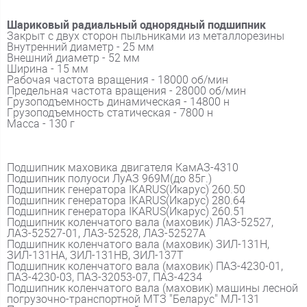
Шариковый радиальный однорядный подшипник
Закрыт с двух сторон пыльниками из металлорезины
Внутренний диаметр - 25 мм
Внешний диаметр - 52 мм
Ширина - 15 мм
Рабочая частота вращения - 18000 об/мин
Предельная частота вращения - 28000 об/мин
Грузоподъемность динамическая - 14800 н
Грузоподъемность статическая - 7800 н
Масса - 130 г
Подшипник маховика двигателя КамАЗ-4310
Подшипник полуоси ЛуАЗ 969М(до 85г.)
Подшипник генератора IKARUS(Икарус) 260.50
Подшипник генератора IKARUS(Икарус) 280.64
Подшипник генератора IKARUS(Икарус) 260.51
Подшипник коленчатого вала (маховик) ЛАЗ-52527,
ЛАЗ-52527-01, ЛАЗ-52528, ЛАЗ-52527А
Подшипник коленчатого вала (маховик) ЗИЛ-131Н,
ЗИЛ-131НА, ЗИЛ-131НВ, ЗИЛ-137Т
Подшипник коленчатого вала (маховик) ПАЗ-4230-01,
ПАЗ-4230-03, ПАЗ-32053-07, ПАЗ-4234
Подшипник коленчатого вала (маховик) машины лесной
погрузочно-транспортной МТЗ "Беларус" МЛ-131