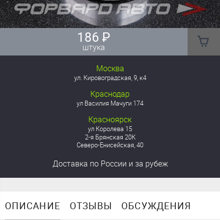
186
₽
штука
Москва
ул. Кировоградская, 9, к4
Краснодар
ул Василия Мачуги 174
Красноярск
ул Королева 15
2-я Брянская 20К
Северо-Енисейская, 40
Доставка
по России
и за рубеж
ОПИСАНИЕ
ОТЗЫВЫ
ОБСУЖДЕНИЯ