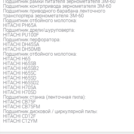
Подшипник рамки питателя зернометателя ЗМ-60
Подшипник контрпривода зернометателя ЗМ-60
Подшипник приводного барабана ленточного
транспортера зернометателя ЗМ-60
Подшипник отбойного молотока:
HITACHI PH65A
Подшипник дрели/шуруповерта:
HITACHI PU100F
Подшипник перфоратора:
HITACHI DH45SA
HITACHI DH50MB
Подшипник отбойного молотока:
HITACHI H65
HITACHI H65SB
HITACHI H65SB2
HITACHI H65SC
HITACHI H65SD
HITACHI H65SD2
HITACHI H70SA
HITACHI H70SD
Подшипник станка (ленточная пила):
HITACHI CB75F
HITACHI CB75FM
Подшипник дисковой / циркулярной пилы:
HITACHI CD12F
HITACHI C12YM