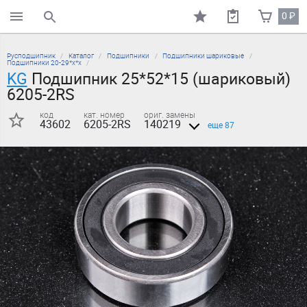
0
₽
поиск по каталогу
Русподшипник
Каталог
Подшипники
Подшипники шариковые
Подшипники 20-29*х*х
KG
Подшипник 25*52*15 (шариковый)
6205-2RS
код
кат. номер
ориг. замены
43602
6205-2RS
140219
еще 87