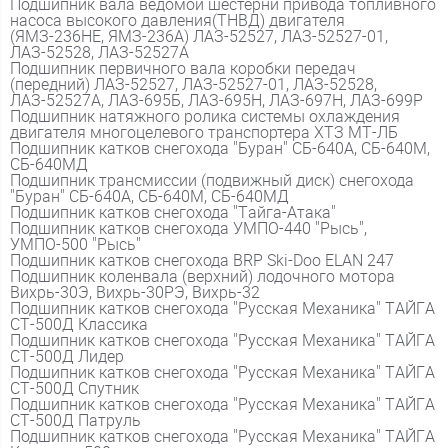
Подшипник вала ведомой шестерни привода топливного
насоса высокого давления(ТНВД) двигателя
(ЯМЗ-236НЕ, ЯМЗ-236А) ЛАЗ-52527, ЛАЗ-52527-01,
ЛАЗ-52528, ЛАЗ-52527А
Подшипник первичного вала коробки передач
(передний) ЛАЗ-52527, ЛАЗ-52527-01, ЛАЗ-52528,
ЛАЗ-52527А, ЛАЗ-695Б, ЛАЗ-695Н, ЛАЗ-697Н, ЛАЗ-699Р
Подшипник натяжного ролика системы охлаждения
двигателя многоцелевого транспортера ХТЗ МТ-ЛБ
Подшипник катков снегохода "Буран" СБ-640А, СБ-640М,
СБ-640МД
Подшипник трансмиссии (подвижный диск) снегохода
"Буран" СБ-640А, СБ-640М, СБ-640МД
Подшипник катков снегохода "Тайга-Атака"
Подшипник катков снегохода УМПО-440 "Рысь",
УМПО-500 "Рысь"
Подшипник катков снегохода BRP Ski-Doo ELAN 247
Подшипник коленвала (верхний) лодочного мотора
Вихрь-30Э, Вихрь-30РЭ, Вихрь-32
Подшипник катков снегохода "Русская Механика" ТАЙГА
СТ-500Д Классика
Подшипник катков снегохода "Русская Механика" ТАЙГА
СТ-500Д Лидер
Подшипник катков снегохода "Русская Механика" ТАЙГА
СТ-500Д Спутник
Подшипник катков снегохода "Русская Механика" ТАЙГА
СТ-500Д Патруль
Подшипник катков снегохода "Русская Механика" ТАЙГА