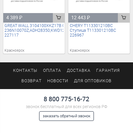
4 389
₽
12 443
₽
GREAT WALL 3104100XKZ17B Ступица (без шпилек)
CHERY T113301210BC
236N10070Z;ADH28350;KWD1227;29SKV236;1637971280;16819627
Ступица T113301210BC
227117
226967
Красноярск
Красноярск
КОНТАКТЫ
ОПЛАТА
ДОСТАВКА
ГАРАНТИЯ
ВОЗВРАТ
НОВОСТИ
ДЛЯ ОПТОВИКОВ
8 800 775-16-72
звонок бесплатный для всех регионов РФ
заказать обратный звонок
Мы в социальных сетях