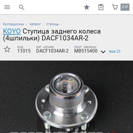
0
₽
поиск по каталогу
Русподшипник
Каталог
Ступицы
KOYO
Ступица заднего колеса
(4шпильки) DACF1034AR-2
код
кат. номер
ориг. замены
11015
DACF1034AR-2
MB515400
еще 23