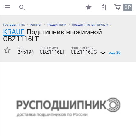
0
₽
поиск по каталогу
Русподшипник
Каталог
Подшипники
Подшипники выжимные
KRAUF
Подшипник выжимной
CBZ1116LT
код
кат. номер
ориг. замены
245194
CBZ1116LT
CBZ1116JG
еще 20