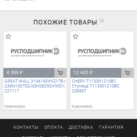
ПОХОЖИЕ
ТОВАРЫ
10
4 389
₽
12 443
₽
GREAT WALL 3104100XKZ17B Ступица (без шпилек)
CHERY T113301210BC
236N10070Z;ADH28350;KWD1227;29SKV236;1637971280;16819627
Ступица T113301210BC
227117
226967
Красноярск
Красноярск
КОНТАКТЫ
ОПЛАТА
ДОСТАВКА
ГАРАНТИЯ