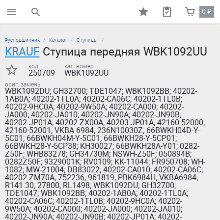
0
₽
поиск по каталогу
Русподшипник
Каталог
Ступицы
KRAUF
Ступица передняя WBK1092UU
код
кат. номер
250709
WBK1092UU
ориг. замены
WBK1092DU; GH32700; TDE1047; WBK1092BB; 40202-
1AB0A; 40202-1TL0A; 40202-CA06C; 40202-1TL0B;
40202-9HC0A; 40202-9W50A; 40202-CA000; 40202-
JA000; 40202-JA010; 40202-JN90A; 40202-JN90B;
40202-JP01A; 40202-ZX00A; 40203-JP01A; 42160-52000;
42160-52001; VKBA 6984; 236N10030Z; 66BWKH04D-Y-
5C01; 66BWKH04M-Y-5C01; 66BWKH28-Y-5CP01;
66BWKH28-Y-5CP38; KH30027; 66BWKH28A-Y01; 0282-
Z50F; WHB83278; GH34730M; NSWH-Z50F; 050894B;
0282Z50F; 9329001K; RV0109; KK-11044; FR950708; WH-
1082; MW-21004; DB83022; 40202-CA010; 40202-CA06C;
40202-ZM70A; 752236; 961819; PBK6984H; VKBA6984;
R141.30; 27800; RL1498; WBK1092DU; GH32700;
TDE1047; WBK1092BB; 40202-1AB0A; 40202-1TL0A;
40202-CA06C; 40202-1TL0B; 40202-9HC0A; 40202-
9W50A; 40202-CA000; 40202-JA000; 40202-JA010;
40202-JN90A; 40202-JN90B; 40202-JP01A; 40202-