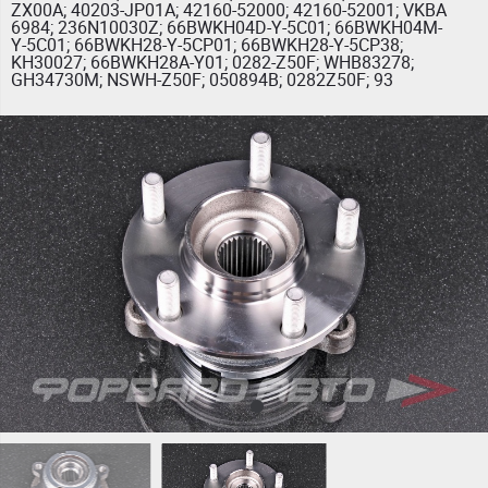
ZX00A; 40203-JP01A; 42160-52000; 42160-52001; VKBA
6984; 236N10030Z; 66BWKH04D-Y-5C01; 66BWKH04M-
Y-5C01; 66BWKH28-Y-5CP01; 66BWKH28-Y-5CP38;
KH30027; 66BWKH28A-Y01; 0282-Z50F; WHB83278;
GH34730M; NSWH-Z50F; 050894B; 0282Z50F; 93