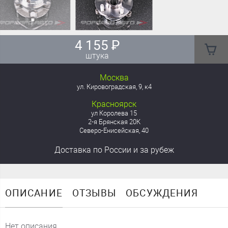
4 155
₽
штука
Москва
ул. Кировоградская, 9, к4
Красноярск
ул Королева 15
2-я Брянская 20К
Северо-Енисейская, 40
Доставка
по России
и за рубеж
ОПИСАНИЕ
ОТЗЫВЫ
ОБСУЖДЕНИЯ
Нет описания