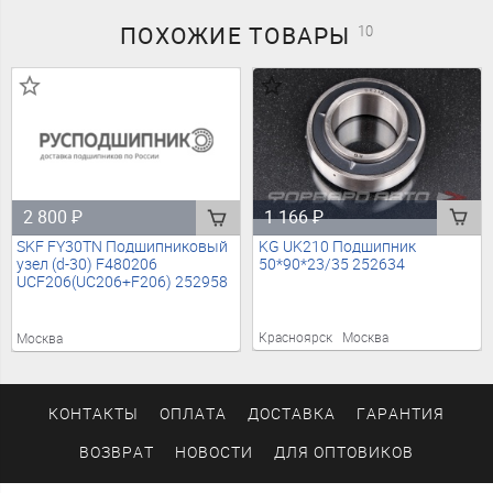
ПОХОЖИЕ
ТОВАРЫ
10
1 166
₽
2 800
₽
KG UK210 Подшипник
SKF FY30TN Подшипниковый
50*90*23/35 252634
узел (d-30) F480206
UCF206(UC206+F206) 252958
Красноярск
Москва
Москва
КОНТАКТЫ
ОПЛАТА
ДОСТАВКА
ГАРАНТИЯ
ВОЗВРАТ
НОВОСТИ
ДЛЯ ОПТОВИКОВ