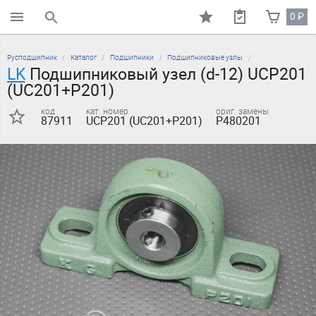
0
₽
поиск по каталогу
Русподшипник
Каталог
Подшипники
Подшипниковые узлы
LK
Подшипниковый узел (d-12) UCP201
(UC201+P201)
код
кат. номер
ориг. замены
87911
UCP201 (UC201+P201)
P480201