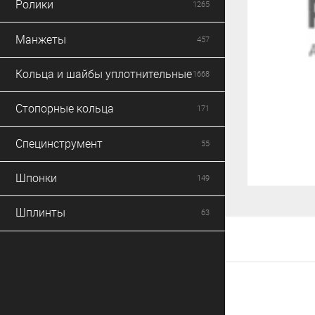
Ролики
1265
Манжеты
457
Кольца и шайбы уплотнительные
1668
Стопорные кольца
171
Специнструмент
55
Шпонки
149
Шплинты
63