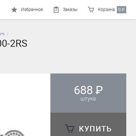
Избранное
Заказы
Корзина
0
₽
х*х
00-2RS
688
₽
штука
КУПИТЬ