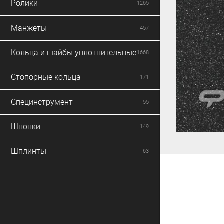
Ролики
1265
Манжеты
457
Кольца и шайбы уплотнительные
1668
Стопорные кольца
171
Специнструмент
55
Шпонки
149
Шплинты
63