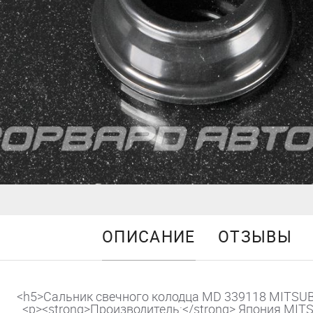
ОПИСАНИЕ
ОТЗЫВЫ
<h5>Сальник свечного колодца MD 339118 MITSUB
<p><strong>Производитель:</strong> Япония MIT