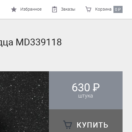
Избранное
Заказы
Корзина
0
₽
одца MD339118
630
₽
штука
КУПИТЬ