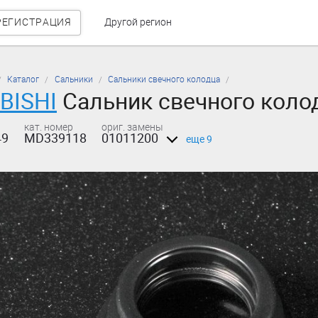
РЕГИСТРАЦИЯ
Другой регион
Каталог
Сальники
Сальники свечного колодца
BISHI
Сальник свечного кол
кат. номер
ориг. замены
49
MD339118
01011200
еще 9