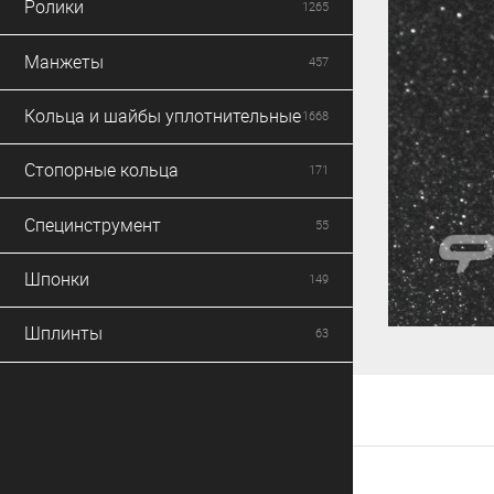
Ролики
1265
Манжеты
457
Кольца и шайбы уплотнительные
1668
Стопорные кольца
171
Специнструмент
55
Шпонки
149
Шплинты
63