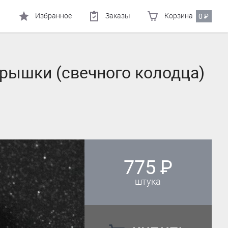
Избранное
Заказы
Корзина
0
₽
рышки (свечного колодца)
775
₽
штука