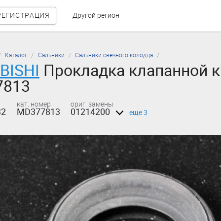
РЕГИСТРАЦИЯ
Другой регион
Каталог
Сальники
Сальники свечного колодца
BISHI
Прокладка клапанной к
7813
кат. номер
ориг. замены
32
MD377813
01214200
еще 3