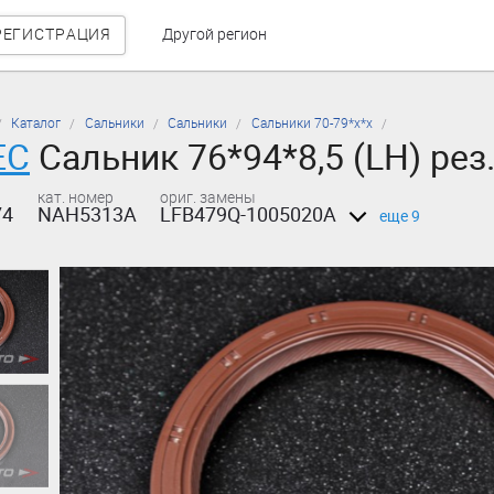
РЕГИСТРАЦИЯ
Другой регион
Каталог
Сальники
Сальники
Сальники 70-79*х*х
EC
Сальник 76*94*8,5 (LH) ре
кат. номер
ориг. замены
74
NAH5313A
LFB479Q-1005020A
еще 9