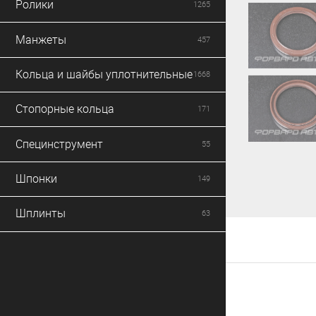
Ролики
1265
Манжеты
457
Кольца и шайбы уплотнительные
1668
Стопорные кольца
171
Специнструмент
55
Шпонки
149
Шплинты
63