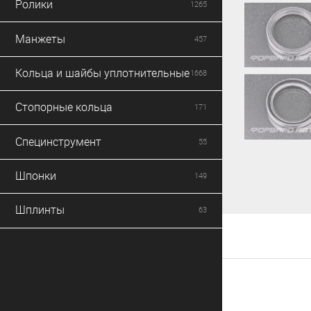
Ролики
1265
Манжеты
457
Кольца и шайбы уплотнительные
1668
Стопорные кольца
171
Специнструмент
55
Шпонки
149
Шплинты
63