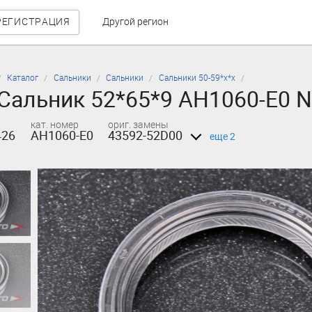
РЕГИСТРАЦИЯ
Другой регион
Каталог
Сальники
Сальники
Сальники 50-59*х*х
Сальник 52*65*9 AH1060-E0 
кат. номер
ориг. замены
426
AH1060-E0
43592-52D00
еще 2