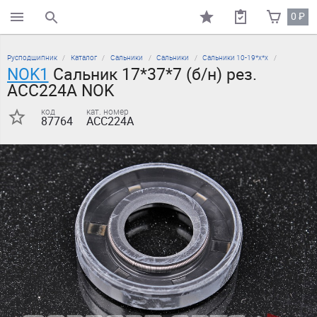
0
₽
поиск по каталогу
Русподшипник
Каталог
Сальники
Сальники
Сальники 10-19*х*х
NOK1
Сальник 17*37*7 (б/н) рез.
ACC224A NOK
код
кат. номер
87764
ACC224A