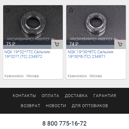
75
₽
74
₽
NQK 19*32*7TC Сальник
NQK 19*30*8TC Сальник
19*32*7 (TC) 234972
19*30*8 (TC) 234971
Красноярск
Москва
Красноярск
Москва
КОНТАКТЫ
ОПЛАТА
ДОСТАВКА
ГАРАНТИЯ
ВОЗВРАТ
НОВОСТИ
ДЛЯ ОПТОВИКОВ
8 800 775-16-72