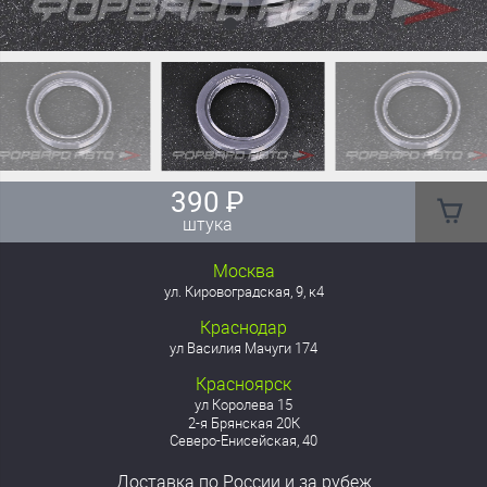
390
₽
штука
Москва
ул. Кировоградская, 9, к4
Краснодар
ул Василия Мачуги 174
Красноярск
ул Королева 15
2-я Брянская 20К
Северо-Енисейская, 40
Доставка
по России
и за рубеж