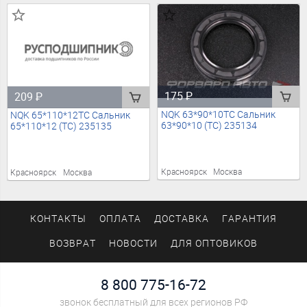
175
₽
209
₽
NQK 63*90*10TC Сальник
NQK 65*110*12TC Сальник
63*90*10 (TC) 235134
65*110*12 (TC) 235135
Красноярск
Москва
Красноярск
Москва
КОНТАКТЫ
ОПЛАТА
ДОСТАВКА
ГАРАНТИЯ
ВОЗВРАТ
НОВОСТИ
ДЛЯ ОПТОВИКОВ
8 800 775-16-72
звонок бесплатный для всех регионов РФ