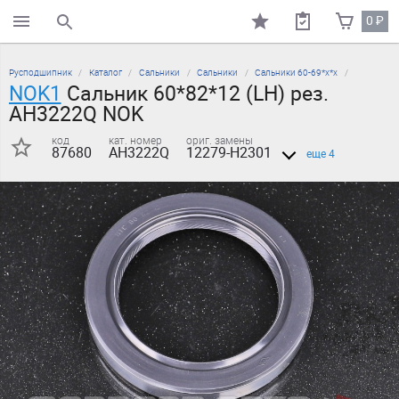
0
₽
поиск по каталогу
Русподшипник
Каталог
Сальники
Сальники
Сальники 60-69*х*х
NOK1
Сальник 60*82*12 (LH) рез.
AH3222Q NOK
код
кат. номер
ориг. замены
87680
AH3222Q
12279-H2301
еще 4