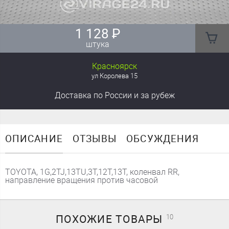
1 128
₽
штука
Красноярск
ул Королева 15
Доставка
по России
и за рубеж
ОПИСАНИЕ
ОТЗЫВЫ
ОБСУЖДЕНИЯ
TOYOTA, 1G,2TJ,13TU,3T,12T,13T, коленвал RR,
направление вращения против часовой
ПОХОЖИЕ
ТОВАРЫ
10