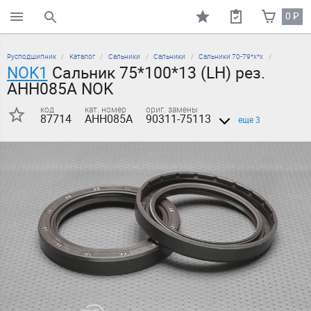
0
₽
поиск по каталогу
Русподшипник
Каталог
Сальники
Сальники
Сальники 70-79*х*х
NOK1
Сальник 75*100*13 (LH) рез.
AHH085A NOK
код
кат. номер
ориг. замены
87714
AHH085A
90311-75113
еще 3