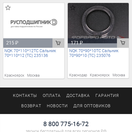
171
₽
215
₽
NQK 70*90*10TC Сальник
NQK 70*110*12TC Сальник
70*90*10 (TC) 235076
70*110*12 (TC) 235136
Краснодар
Красноярск
Москва
Красноярск
Москва
КОНТАКТЫ
ОПЛАТА
ДОСТАВКА
ГАРАНТИЯ
ВОЗВРАТ
НОВОСТИ
ДЛЯ ОПТОВИКОВ
8 800 775-16-72
звонок бесплатный для всех регионов РФ