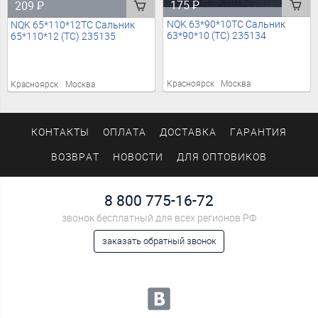
175
₽
209
₽
NQK 63*90*10TC Сальник
NQK 65*110*12TC Сальник
63*90*10 (TC) 235134
65*110*12 (TC) 235135
Красноярск
Москва
Красноярск
Москва
КОНТАКТЫ
ОПЛАТА
ДОСТАВКА
ГАРАНТИЯ
ВОЗВРАТ
НОВОСТИ
ДЛЯ ОПТОВИКОВ
8 800 775-16-72
звонок бесплатный для всех регионов РФ
заказать обратный звонок
Мы в социальных сетях