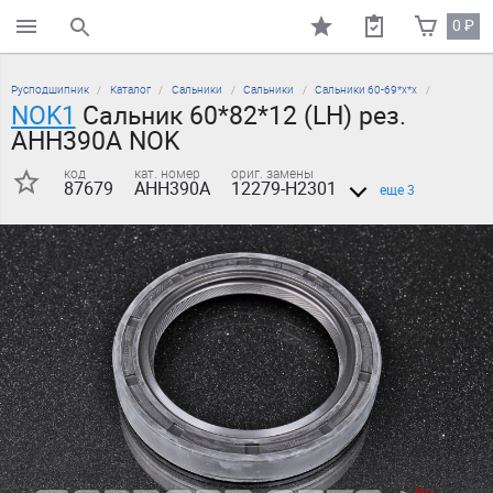
0
₽
поиск по каталогу
Русподшипник
Каталог
Сальники
Сальники
Сальники 60-69*х*х
NOK1
Сальник 60*82*12 (LH) рез.
AHH390A NOK
код
кат. номер
ориг. замены
87679
AHH390A
12279-H2301
еще 3