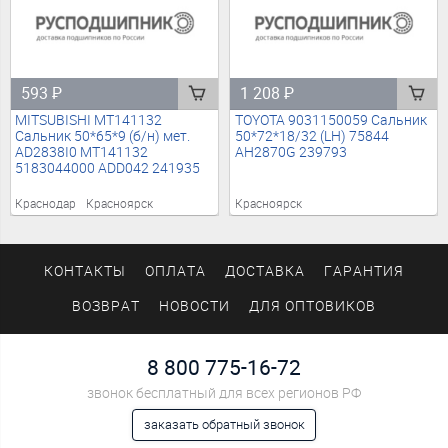
593
₽
1 208
₽
MITSUBISHI MT141132
TOYOTA 9031150059 Сальник
Сальник 50*65*9 (б/н) мет.
50*72*18/32 (LH) 75844
AD2838I0 MT141132
AH2870G 239793
5183044000 ADD042 241935
Краснодар
Красноярск
Красноярск
КОНТАКТЫ
ОПЛАТА
ДОСТАВКА
ГАРАНТИЯ
ВОЗВРАТ
НОВОСТИ
ДЛЯ ОПТОВИКОВ
8 800 775-16-72
звонок бесплатный для всех регионов РФ
заказать обратный звонок