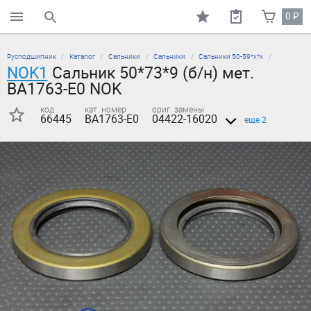
0
₽
поиск по каталогу
Русподшипник
Каталог
Сальники
Сальники
Сальники 50-59*х*х
NOK1
Сальник 50*73*9 (б/н) мет.
BA1763-E0 NOK
код
кат. номер
ориг. замены
66445
BA1763-E0
04422-16020
еще 2