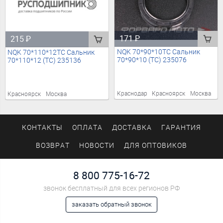
171
₽
215
₽
NQK 70*90*10TC Сальник
NQK 70*110*12TC Сальник
70*90*10 (TC) 235076
70*110*12 (TC) 235136
Краснодар
Красноярск
Москва
Красноярск
Москва
КОНТАКТЫ
ОПЛАТА
ДОСТАВКА
ГАРАНТИЯ
ВОЗВРАТ
НОВОСТИ
ДЛЯ ОПТОВИКОВ
8 800 775-16-72
звонок бесплатный для всех регионов РФ
заказать обратный звонок