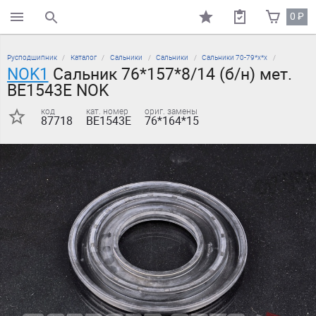
0
₽
поиск по каталогу
Русподшипник
Каталог
Сальники
Сальники
Сальники 70-79*х*х
NOK1
Сальник 76*157*8/14 (б/н) мет.
BE1543E NOK
код
кат. номер
ориг. замены
87718
BE1543E
76*164*15