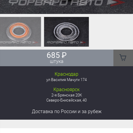
685
₽
штука
Краснодар
ул Василия Мачуги 174
Красноярск
2-я Брянская 20К
Северо-Енисейская, 40
Доставка
по России
и за рубеж