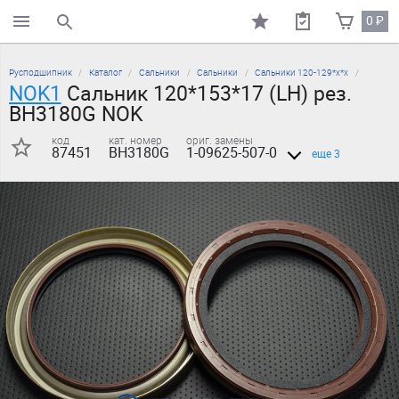
0
₽
поиск по каталогу
Русподшипник
Каталог
Сальники
Сальники
Сальники 120-129*х*х
NOK1
Сальник 120*153*17 (LH) рез.
BH3180G NOK
код
кат. номер
ориг. замены
87451
BH3180G
1-09625-507-0
еще 3