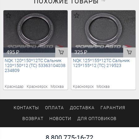
ПОХОЖИЕ
ТОВАРЫ
495
₽
325
₽
NQK 120*150*12TC Сальник
NQK 125*155*12TC Сальник
120*150*12 (TC) 53363104038
125*155*12 (TC) 219523
234809
Краснодар
Красноярск
Москва
Красноярск
Москва
КОНТАКТЫ
ОПЛАТА
ДОСТАВКА
ГАРАНТИЯ
ВОЗВРАТ
НОВОСТИ
ДЛЯ ОПТОВИКОВ
8 800 775-16-72