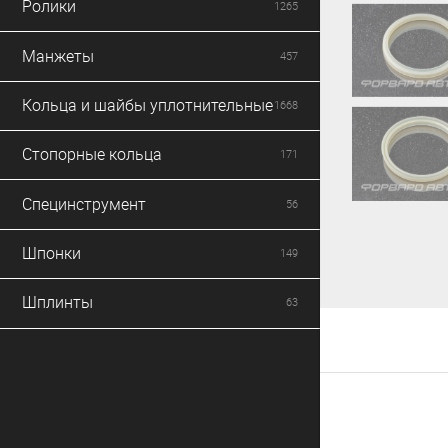
Ролики
1265
Манжеты
457
Кольца и шайбы уплотнительные
1668
Стопорные кольца
171
Специнструмент
56
Шпонки
149
Шплинты
63