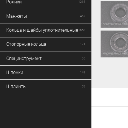
Ролики
1265
Манжеты
457
Кольца и шайбы уплотнительные
1668
Стопорные кольца
171
Специнструмент
55
Шпонки
149
Шплинты
63