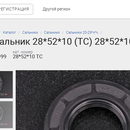
РЕГИСТРАЦИЯ
Другой регион
Каталог
Сальники
Сальники
Сальники 20-29*х*х
альник 28*52*10 (TC) 28*52*1
кат. номер
999
28*52*10 TC