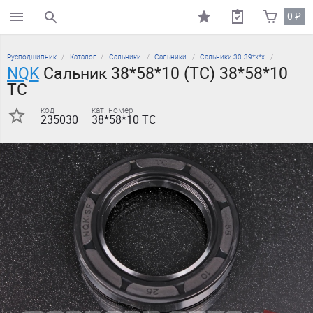
0
₽
поиск по каталогу
Русподшипник
Каталог
Сальники
Сальники
Сальники 30-39*х*х
NQK
Сальник 38*58*10 (TC) 38*58*10
TC
код
кат. номер
235030
38*58*10 TC