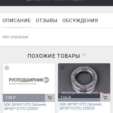
ОПИСАНИЕ
ОТЗЫВЫ
ОБСУЖДЕНИЯ
Нет описания
ПОХОЖИЕ
ТОВАРЫ
10
116
₽
138
₽
NQK 38*55*10TC Сальник
NQK 38*60*10TC Сальник
38*55*10 (TC) 235029
38*60*10 (TC) 235031