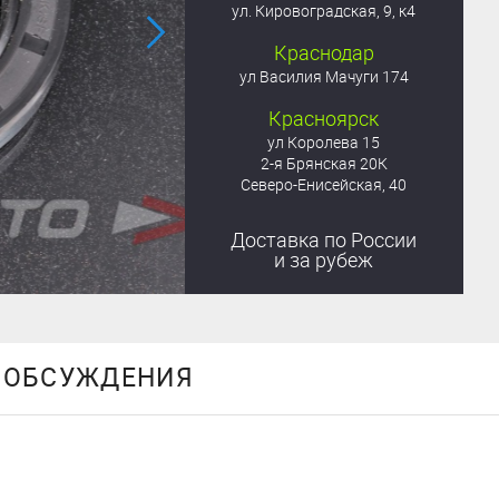
ул. Кировоградская, 9, к4
Краснодар
ул Василия Мачуги 174
Красноярск
ул Королева 15
2-я Брянская 20К
Северо-Енисейская, 40
Доставка
по России
и за рубеж
ОБСУЖДЕНИЯ