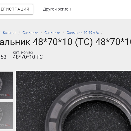
РЕГИСТРАЦИЯ
Другой регион
Каталог
Сальники
Сальники
Сальники 40-49*х*х
альник 48*70*10 (TC) 48*70*1
кат. номер
053
48*70*10 TC