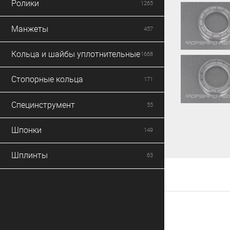
Ролики
1265
Манжеты
457
Кольца и шайбы уплотнительные
1668
Стопорные кольца
171
Специнструмент
55
Шпонки
149
Шплинты
63