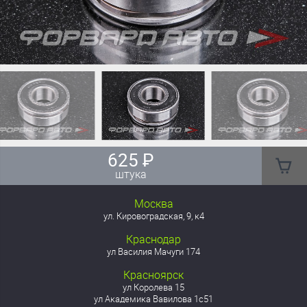
625
₽
штука
Москва
ул. Кировоградская, 9, к4
Краснодар
ул Василия Мачуги 174
Красноярск
ул Королева 15
ул Академика Вавилова 1с51