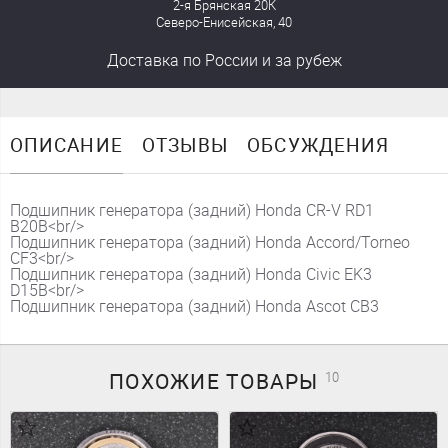
2-я Брянская 20К
Северо-Енисейская, 40
Доставка
по России
и за рубеж
ОПИСАНИЕ
ОТЗЫВЫ
ОБСУЖДЕНИЯ
Подшипник генератора (задний) Honda CR-V RD1
B20B<br/>
Подшипник генератора (задний) Honda Accord/Torneo
CF3<br/>
Подшипник генератора (задний) Honda Civic EK3
D15B<br/>
Подшипник генератора (задний) Honda Ascot CB3
ПОХОЖИЕ
ТОВАРЫ
10