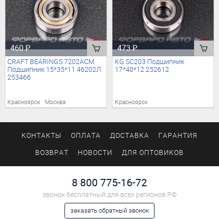
460
₽
473
₽
CRAFT BEARINGS 7202ACM
KG SC203 Подшипник
Подшипник 15*35*11 46202Л
17*40*12 252612
253466
Красноярск
Москва
Красноярск
КОНТАКТЫ
ОПЛАТА
ДОСТАВКА
ГАРАНТИЯ
ВОЗВРАТ
НОВОСТИ
ДЛЯ ОПТОВИКОВ
8 800 775-16-72
звонок бесплатный для всех регионов РФ
заказать обратный звонок