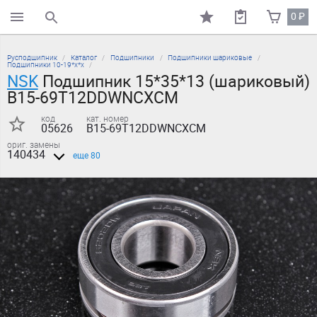
0
₽
поиск по каталогу
Русподшипник
Каталог
Подшипники
Подшипники шариковые
Подшипники 10-19*х*х
NSK
Подшипник 15*35*13 (шариковый)
B15-69T12DDWNCXCM
код
кат. номер
05626
B15-69T12DDWNCXCM
ориг. замены
140434
еще 80