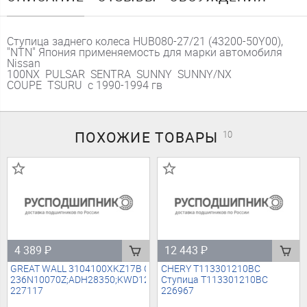
Ступица заднего колеса HUB080-27/21 (43200-50Y00),
"NTN" Япония применяемость для марки автомобиля
Nissan
100NX PULSAR SENTRA SUNNY SUNNY/NX
COUPE TSURU с 1990-1994 гв
ПОХОЖИЕ
ТОВАРЫ
10
4 389
₽
12 443
₽
GREAT WALL 3104100XKZ17B Ступица (без шпилек)
CHERY T113301210BC
236N10070Z;ADH28350;KWD1227;29SKV236;1637971280;16819627
Ступица T113301210BC
227117
226967