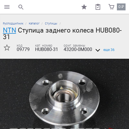
0
₽
поиск по каталогу
Русподшипник
Каталог
Ступицы
NTN
Ступица заднего колеса HUB080-
31
код
кат. номер
ориг. замены
09779
HUB080-31
43200-0M000
еще 36