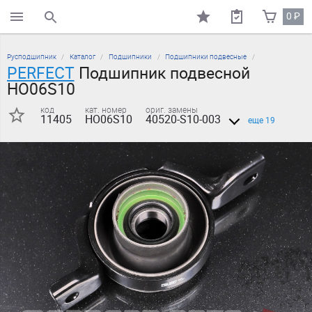
0
₽
поиск по каталогу
Русподшипник
Каталог
Подшипники
Подшипники подвесные
PERFECT
Подшипник подвесной
HO06S10
код
кат. номер
ориг. замены
11405
HO06S10
40520-S10-003
еще 19