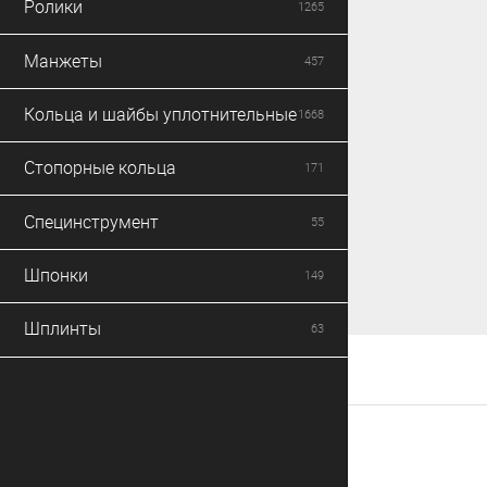
Ролики
1265
Манжеты
457
Кольца и шайбы уплотнительные
1668
Стопорные кольца
171
Специнструмент
55
Шпонки
149
Шплинты
63