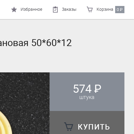
Избранное
Заказы
Корзина
0
₽
ановая 50*60*12
574
₽
штука
КУПИТЬ